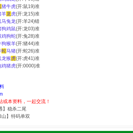
鼠
猪牛虎
(开:鼠19)准
猪羊
龙
虎
(开:龙15)准
鼠马兔龙
(开:羊24)错
猪狗鸡鼠
(开:龙03)准
猴鸡狗蛇
(开:兔28)准
牛狗猴羊
(开:猪44)准
羊
蛇
马猪
(开:蛇26)准
鼠龙猴
虎
(开:虎41)准
狗鸡猪虎
(开:0000)准
资料
m
站或本资料，一起交流！
奇遇】稳杀二尾
归山】特码单双