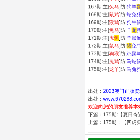
167期:主[
兔马
]
防:
狗羊
168期:主[
鼠鸡
]
防:
蛇兔
169期:主[
猴鸡
]
防:
狗牛
170期:主[
兔马
]
防:
羊
龙
171期:主[
虎
兔
]
防:
羊鼠
172期:主[
鼠马
]
防:
猪
兔
173期:主[
狗猴
]
防:
鸡鼠
174期:主[
兔鸡
]
防:
马蛇
175期:主[
龙羊
]
防:
马兔
出处：
2023澳门正版
出处：
www.670288.co
欢迎向您的朋友推荐本
下篇：175期:【夏日
上篇：175期：【四虎