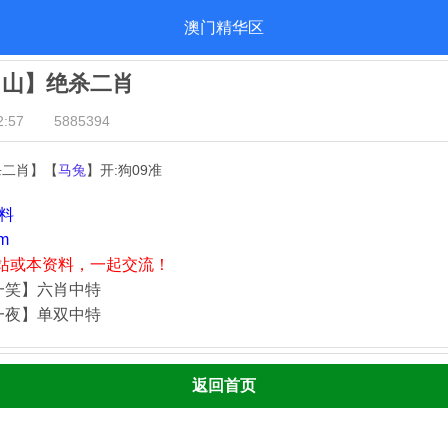
澳门精华区
出山】绝杀二肖
:57
5885394
杀二肖】【
马兔
】开:狗09准
资料
m
站或本资料，一起交流！
一笑】六肖中特
一夜】单双中特
返回首页