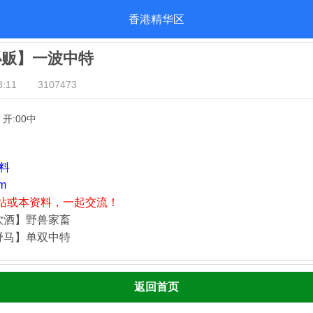
香港精华区
小贩】一波中特
:11
3107473
】开:00中
资料
m
站或本资料，一起交流！
饮酒】野兽家畜
野马】单双中特
返回首页