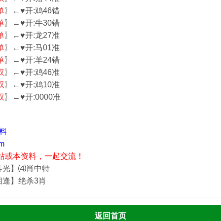
单
〗←♥开:鸡46错
单
〗←♥开:牛30错
单
〗←♥开:龙27准
单
〗←♥开:马01准
单
〗←♥开:羊24错
双
〗←♥开:鸡46准
双
〗←♥开:鸡10准
双
〗←♥开:0000准
资料
m
站或本资料，一起交流！
春光】⑷肖中特
相逢】绝杀3肖
返回首页