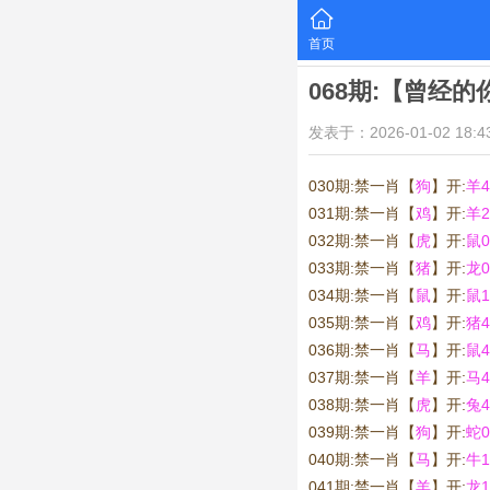
首页
068期:【曾经
发表于：2026-01-02 18:43
030期:禁一肖【
狗
】开:
羊4
031期:禁一肖【
鸡
】开:
羊2
032期:禁一肖【
虎
】开:
鼠0
033期:禁一肖【
猪
】开:
龙0
034期:禁一肖【
鼠
】开:
鼠1
035期:禁一肖【
鸡
】开:
猪4
036期:禁一肖【
马
】开:
鼠4
037期:禁一肖【
羊
】开:
马4
038期:禁一肖【
虎
】开:
兔4
039期:禁一肖【
狗
】开:
蛇0
040期:禁一肖
【
马
】开:
牛1
041期:禁一肖
【
羊
】开:
龙1