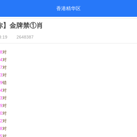
香港精华区
的你】金牌禁①肖
:19
2648387
8
对
4
对
7
对
3
对
9
错
4
对
3
对
9
对
0
对
2
对
8
对
5
对