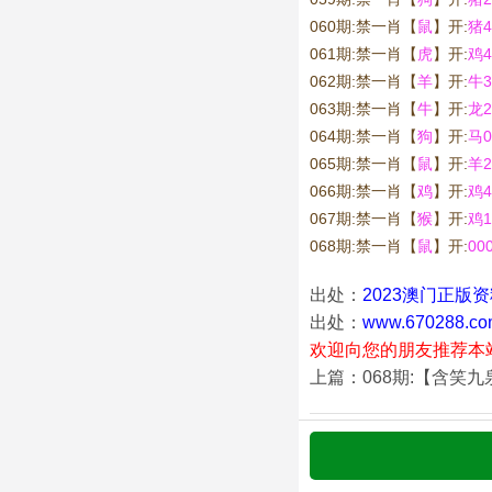
060期:禁一肖
【
鼠
】开:
猪4
061期:禁一肖
【
虎
】开:
鸡4
062期:禁一肖
【
羊
】开:
牛3
063期:禁一肖
【
牛
】开:
龙2
064期:禁一肖
【
狗
】开:
马0
065期:禁一肖
【
鼠
】开:
羊2
066期:禁一肖
【
鸡
】开:
鸡4
067期:禁一肖
【
猴
】开:
鸡1
068期:禁一肖
【
鼠
】开:
00
出处：
2023澳门正版
出处：
www.670288.co
欢迎向您的朋友推荐本
上篇：068期:【含笑