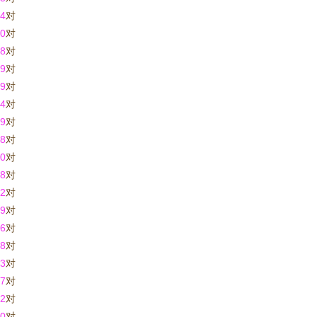
4
对
0
对
8
对
9
对
9
对
4
对
9
对
8
对
0
对
8
对
2
对
9
对
6
对
8
对
3
对
7
对
2
对
0
对