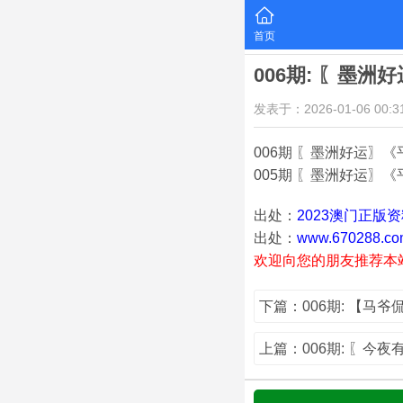
首页
006期: 〖墨洲
发表于：2026-01-06 00:31
006期 〖墨洲好运〗《平
005期 〖墨洲好运〗《
出处：
2023澳门正版
出处：
www.670288.co
欢迎向您的朋友推荐本
下篇：006期: 【马
上篇：006期: 〖今