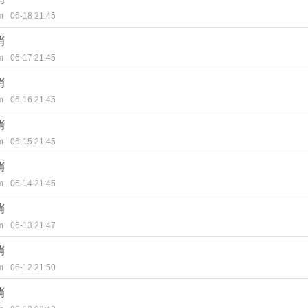
m
06-18 21:45
肖
m
06-17 21:45
肖
m
06-16 21:45
肖
m
06-15 21:45
肖
m
06-14 21:45
肖
m
06-13 21:47
肖
m
06-12 21:50
肖