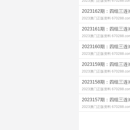
2023澳门正版资料 670288.co
2023162期：四组三连
2023澳门正版资料 670288.co
2023161期：四组三连
2023澳门正版资料 670288.co
2023160期：四组三连
2023澳门正版资料 670288.co
2023159期：四组三连
2023澳门正版资料 670288.co
2023158期：四组三连
2023澳门正版资料 670288.co
2023157期：四组三连
2023澳门正版资料 670288.co