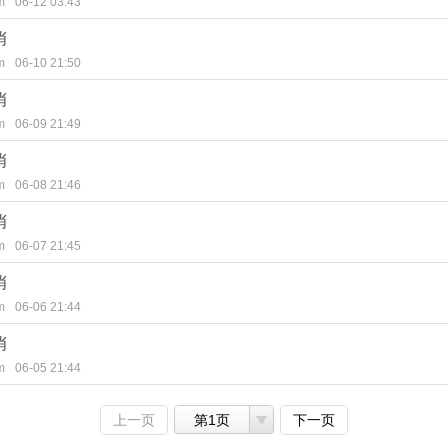
m
06-12 03:43
肖
m
06-10 21:50
肖
m
06-09 21:49
肖
m
06-08 21:46
肖
m
06-07 21:45
肖
m
06-06 21:44
肖
m
06-05 21:44
上一页
第1页
下一页