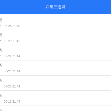
四组三连肖
肖
m
06-24 21:45
肖
m
06-23 21:45
肖
m
06-22 21:44
肖
m
06-21 21:44
肖
m
06-20 21:44
肖
m
06-19 21:45
肖